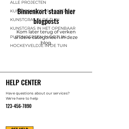
ALLE PROJECTEN
Binnenkort staan hier
KUNSTGRAS OP JE DAKTERRAS
blogposts
KUNSTGRAS IN DE TUIN
KUNSTGRAS IN HET OPENBAAR
Kom later terug of verken
PUTTINGGREEN IN DE TUIN
andere categorieën in deze
blog.
HOCKEYVELDJE IN DE TUIN
HELP CENTER
Have questions about our services?
We're here to help
123-456-7890