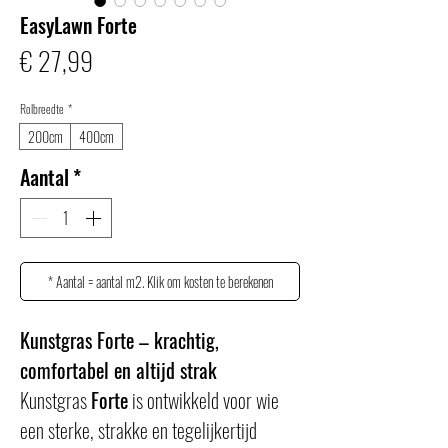
EasyLawn Forte
Prijs
€ 27,99
Rolbreedte
*
200cm
400cm
Aantal
*
* Aantal = aantal m2. Klik om kosten te berekenen
Kunstgras Forte – krachtig, 
comfortabel en altijd strak
Kunstgras 
Forte
 is ontwikkeld voor wie 
een sterke, strakke en tegelijkertijd 