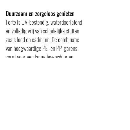
Duurzaam en zorgeloos genieten
Forte is UV-bestendig, waterdoorlatend 
en volledig vrij van schadelijke stoffen 
zoals lood en cadmium. De combinatie 
van hoogwaardige PE- en PP-garens 
zorgt voor een lange levensduur en 
minimaal onderhoud.
Kortom: een betrouwbare en sterke 
keuze binnen het EasyLawn assortiment, 
waar je jarenlang zorgeloos van geniet.
Beschikbaar in rolbreedte 200cm en 
400cm.